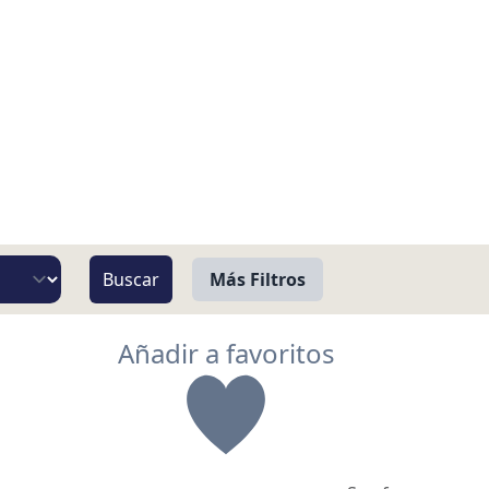
Más Filtros
Vista
Añadir a favoritos
Pie de Playa