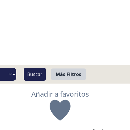
Más Filtros
Vista
Añadir a favoritos
Pie de Playa