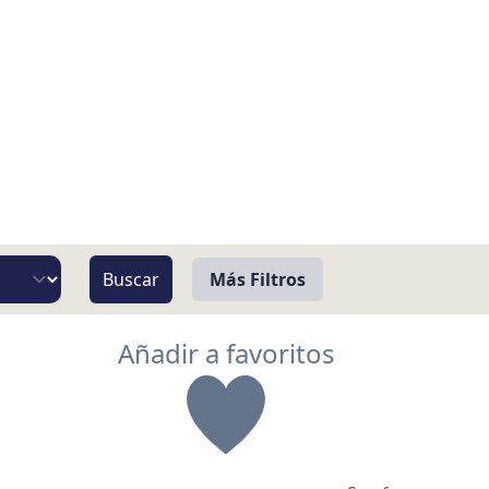
Más Filtros
Vista
Añadir a favoritos
Pie de Playa